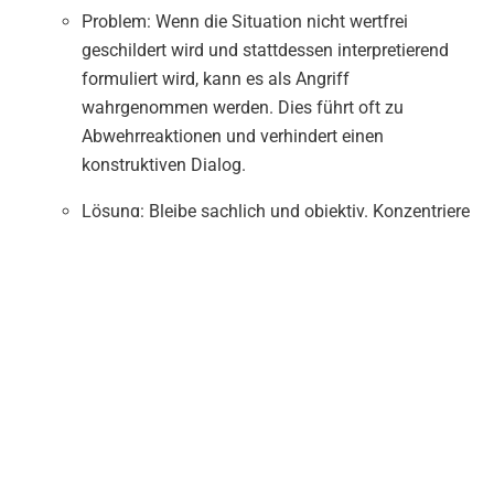
Problem: Wenn die Situation nicht wertfrei
geschildert wird und stattdessen interpretierend
formuliert wird, kann es als Angriff
wahrgenommen werden. Dies führt oft zu
Abwehrreaktionen und verhindert einen
konstruktiven Dialog.
Lösung: Bleibe sachlich und objektiv. Konzentriere
dich auf das beobachtbare Verhalten oder die
Leistung, nicht auf deine Interpretation des
Verhaltens. Formuliere deine Rückmeldung auf
Basis von Beobachtungen und Fakten, nicht von
Annahmen.
Feedback ohne konkreten
Verhaltenswunsch: