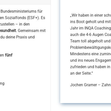
 Bundesministeriums für
„Wir haben in einer sc
en Sozialfonds (ESF+). Es
ins Boot geholt und mi
zustellen – in den
Jahr im INQA Coaching
esundheit
. Gemeinsam mit
auch die 4-6 Augen Co
t du deine Praxis und
Team toll abgeholt un
Problembewältigungsko
Mindestens eine zumin
len
fünf
und ins neues Engagem
zufrieden und haben in 
an der Seite.“
ung
Jochen Gramer – Zahn